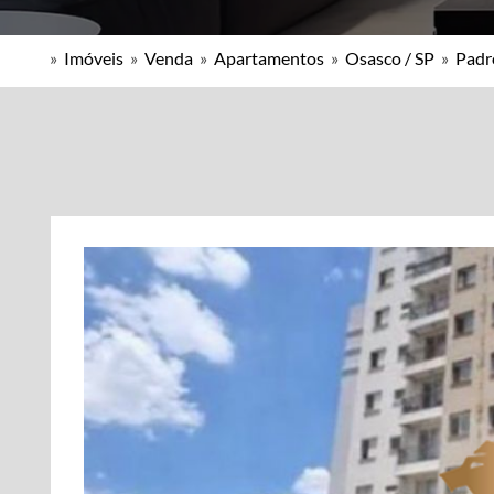
»
Imóveis
»
Venda
»
Apartamentos
»
Osasco / SP
»
Padr