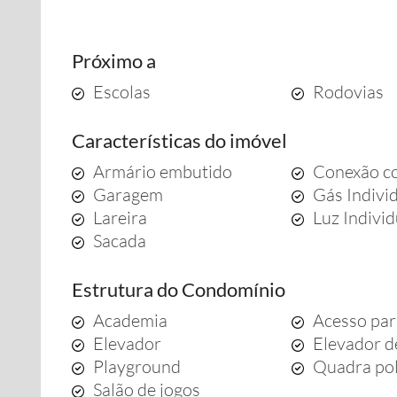
Próximo a
Escolas
Rodovias
Características do imóvel
Armário embutido
Conexão co
Garagem
Gás Indivi
Lareira
Luz Indivi
Sacada
Estrutura do Condomínio
Academia
Acesso par
Elevador
Elevador d
Playground
Quadra pol
Salão de jogos