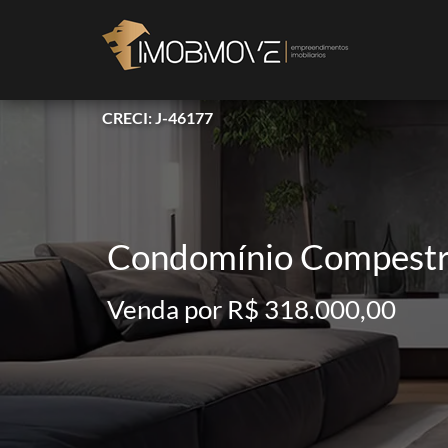
CRECI: J-46177
Condomínio Compestr
Venda por R$ 318.000,00