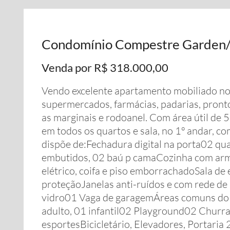
Condomínio Compestre Garden/
Venda por R$ 318.000,00
Vendo excelente apartamento mobiliado no
supermercados, farmácias, padarias, pronto
as marginais e rodoanel. Com área útil de
em todos os quartos e sala, no 1º andar, co
dispõe de:Fechadura digital na porta02 q
embutidos, 02 baú p camaCozinha com armá
elétrico, coifa e piso emborrachadoSala de
proteçãoJanelas anti-ruídos e com rede d
vidro01 Vaga de garagemÁreas comuns do 
adulto, 01 infantil02 Playground02 Churr
esportesBicicletário, Elevadores, Portaria 