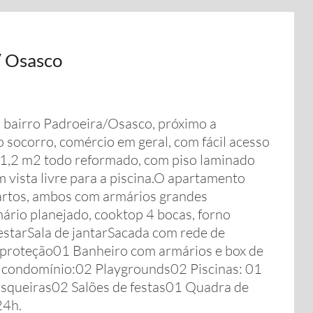
 Osasco
 bairro Padroeira/Osasco, próximo a
 socorro, comércio em geral, com fácil acesso
 51,2 m2 todo reformado, com piso laminado
m vista livre para a piscina.O apartamento
uartos, ambos com armários grandes
rio planejado, cooktop 4 bocas, forno
 estarSala de jantarSacada com rede de
e proteção01 Banheiro com armários e box de
condomínio:02 Playgrounds02 Piscinas: 01
asqueiras02 Salões de festas01 Quadra de
24h.