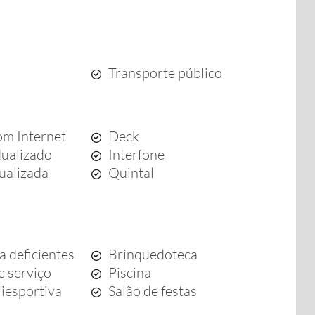
Transporte público
m Internet
Deck
dualizado
Interfone
dualizada
Quintal
a deficientes
Brinquedoteca
e serviço
Piscina
iesportiva
Salão de festas