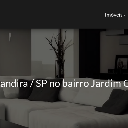
Imóveis ›
ndira / SP no bairro Jardim G