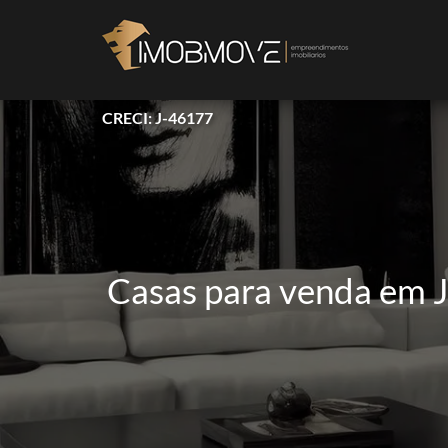
CRECI: J-46177
Casas para venda em Ja