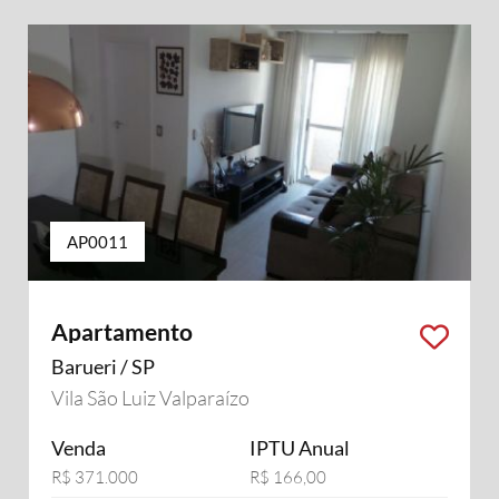
AP0011
Apartamento
Barueri / SP
Vila São Luiz Valparaízo
Venda
IPTU Anual
R$ 371.000
R$ 166,00