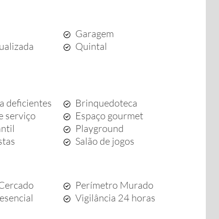
Garagem
dualizada
Quintal
a deficientes
Brinquedoteca
e serviço
Espaço gourmet
ntil
Playground
stas
Salão de jogos
 Cercado
Perímetro Murado
esencial
Vigilância 24 horas