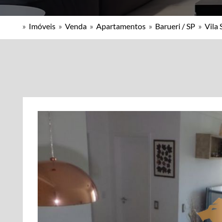
»
Imóveis
»
Venda
»
Apartamentos
»
Barueri / SP
»
Vila 