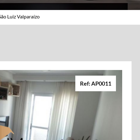
São Luiz Valparaízo
Ref: AP0011