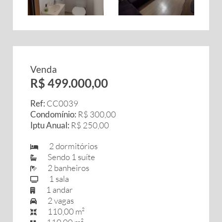
Venda
R$ 499.000,00
Ref:
CC0039
Condomínio:
R$ 300,00
Iptu Anual:
R$ 250,00
2 dormitórios
Sendo 1 suíte
2 banheiros
1 sala
1 andar
2 vagas
110,00 m²