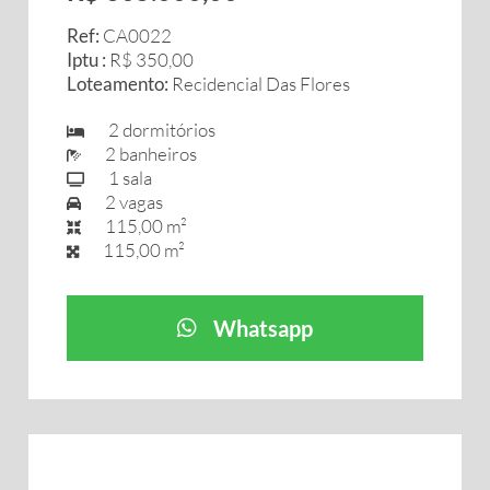
Ref:
CA0022
Iptu :
R$ 350,00
Loteamento:
Recidencial Das Flores
2 dormitórios
2 banheiros
1 sala
2 vagas
115,00 m²
115,00 m²
Whatsapp