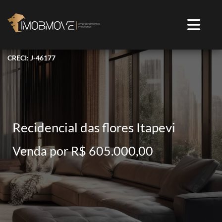
CRECI: J-46177
Recidencial das flores Itapevi
Venda por R$ 605.000,00