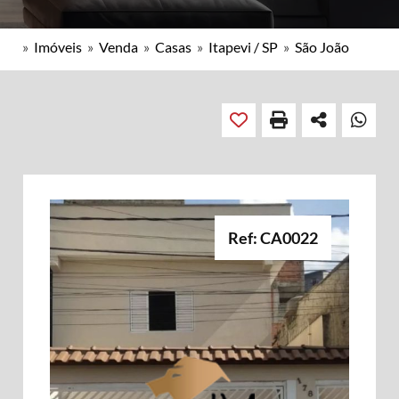
»
Imóveis
»
Venda
»
Casas
»
Itapevi / SP
»
São João
Ref: CA0022