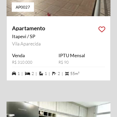
AP0027
Apartamento
Itapevi / SP
Vila Aparecida
Venda
IPTU Mensal
R$ 310.000
R$ 90
1 vagas na garagem
2 dormiórios
1 suítes
2 banheiros
1 |
2 |
1 |
2 |
55m²