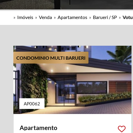
»
Imóveis
»
Venda
»
Apartamentos
»
Barueri / SP
»
Votu
CONDOMINIO MULTI BARUERI
AP0062
Apartamento