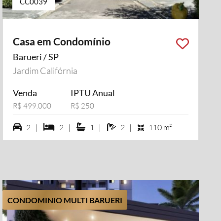
CC0039
Casa em Condomínio
Barueri / SP
Jardim Califórnia
Venda
IPTU Anual
R$ 499.000
R$ 250
2 vagas na garagem
2 dormiórios
1 suítes
2 banheiros
2 |
2 |
1 |
2 |
110 m²
CONDOMINIO MULTI BARUERI