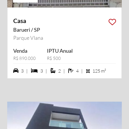
Casa
Barueri / SP
Parque VIana
Venda
IPTU Anual
R$ 890.000
R$ 500
3 vagas na garagem
3 dormiórios
2 suítes
4 banheiros
3 |
3 |
2 |
4 |
125 m²