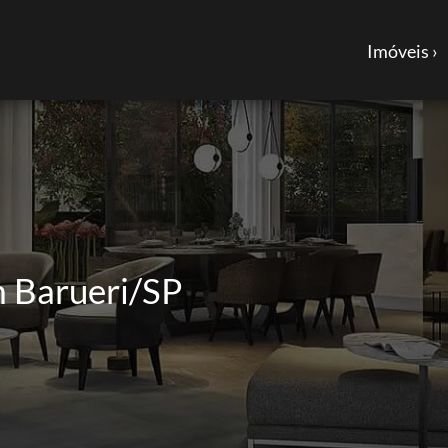
Imóveis ›
m Barueri/SP