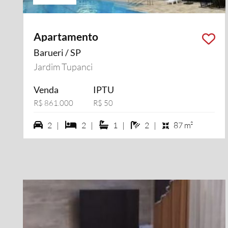
Apartamento
Barueri / SP
Jardim Tupanci
Venda
IPTU
R$ 861.000
R$ 50
2 vagas na garagem
2 dormiórios
1 suítes
2 banheiros
2 |
2 |
1 |
2 |
87 m²