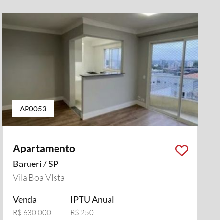
AP0053
Apartamento
Barueri / SP
Vila Boa VIsta
Venda
IPTU Anual
R$ 630.000
R$ 250