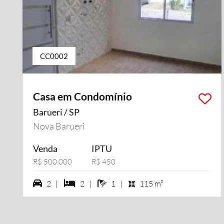
CC0002
Casa em Condomínio
Barueri / SP
Nova Barueri
Venda
IPTU
R$ 500.000
R$ 450
2 vagas na garagem
2 dormiórios
1 banheiros
2 |
2 |
1 |
115 m²