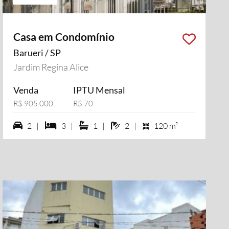
Casa em Condomínio
Barueri / SP
Jardim Regina Alice
Venda
IPTU Mensal
R$ 905.000
R$ 70
2 vagas na garagem
3 dormiórios
1 suítes
2 banheiros
2 |
3 |
1 |
2 |
120 m²