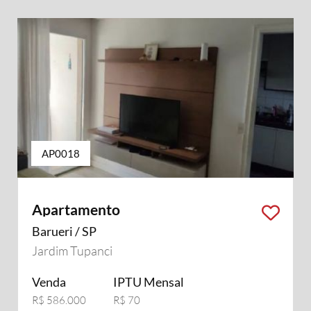
AP0018
Apartamento
Barueri / SP
Jardim Tupanci
Venda
IPTU Mensal
R$ 586.000
R$ 70